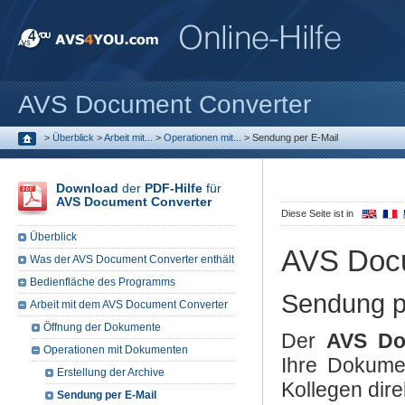
AVS Document Converter
>
Überblick
>
Arbeit mit...
>
Operationen mit...
>
Sendung per E-Mail
Download
der
PDF-Hilfe
für
AVS Document Converter
Diese Seite ist in
Überblick
AVS Docu
Was der AVS Document Converter enthält
Bedienfläche des Programms
Sendung p
Arbeit mit dem AVS Document Converter
Öffnung der Dokumente
Der
AVS Do
Operationen mit Dokumenten
Ihre Dokume
Erstellung der Archive
Kollegen dire
Sendung per E-Mail