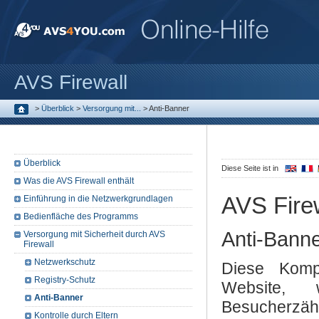
AVS Firewall
>
Überblick
>
Versorgung mit...
>
Anti-Banner
Überblick
Diese Seite ist in
Was die AVS Firewall enthält
AVS Fire
Einführung in die Netzwerkgrundlagen
Bedienfläche des Programms
Anti-Bann
Versorgung mit Sicherheit durch AVS
Firewall
Netzwerkschutz
Diese Kompo
Registry-Schutz
Website, w
Anti-Banner
Besucherzäh
Kontrolle durch Eltern