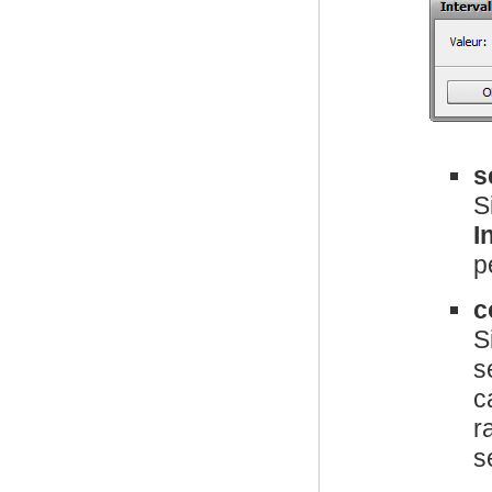
s
S
I
p
c
S
s
c
r
s