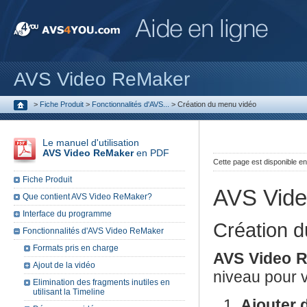
AVS Video ReMaker
>
Fiche Produit
>
Fonctionnalités d'AVS...
>
Création du menu vidéo
Le manuel d'utilisation
AVS Video ReMaker
en PDF
Cette page est disponible e
Fiche Produit
AVS Vid
Que contient AVS Video ReMaker?
Interface du programme
Création 
Fonctionnalités d'AVS Video ReMaker
Formats pris en charge
AVS Video 
Ajout de la vidéo
niveau pour v
Elimination des fragments inutiles en
utilisant la Timeline
Ajouter 