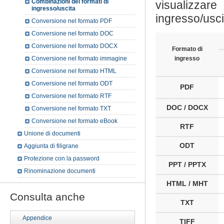
Combinazioni dei formati di
visualizzare
ingresso/uscita
ingresso/uscit
Conversione nel formato PDF
Conversione nel formato DOC
Conversione nel formato DOCX
Formato di
Conversione nel formato immagine
ingresso
Conversione nel formato HTML
Conversione nel formato ODT
PDF
Conversione nel formato RTF
DOC / DOCX
Conversione nel formato TXT
Conversione nel formato eBook
RTF
Unione di documenti
ODT
Aggiunta di filigrane
Protezione con la password
PPT / PPTX
Rinominazione documenti
HTML / MHT
Consulta anche
TXT
Appendice
TIFF