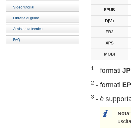
Video tutorial
EPUB
Libreria di guide
DjVu
Assistenza tecnica
FB2
FAQ
XPS
MOBI
1
- formati
J
2
- formati
E
3
- è supporta
Nota
uscita