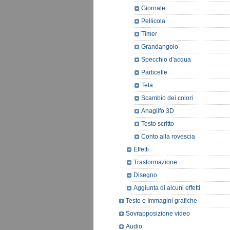
Giornale
Pellicola
Timer
Grandangolo
Specchio d'acqua
Particelle
Tela
Scambio dei colori
Anaglifo 3D
Testo scritto
Conto alla rovescia
Effetti
Trasformazione
Disegno
Aggiunta di alcuni effetti
Testo e Immagini grafiche
Sovrapposizione video
Audio