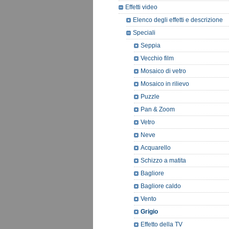
Effetti video
Elenco degli effetti e descrizione
Speciali
Seppia
Vecchio film
Mosaico di vetro
Mosaico in rilievo
Puzzle
Pan & Zoom
Vetro
Neve
Acquarello
Schizzo a matita
Bagliore
Bagliore caldo
Vento
Grigio
Effetto della TV