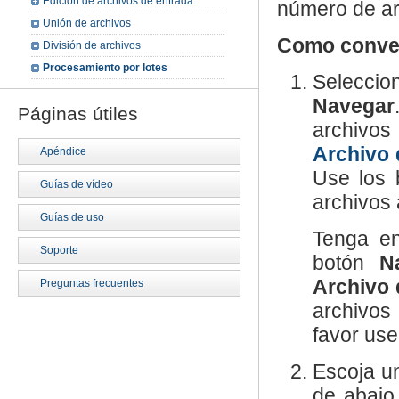
Edición de archivos de entrada
número de arc
Unión de archivos
Como convert
División de archivos
Procesamiento por lotes
Seleccio
Navegar
Páginas útiles
archivos
Archivo 
Apéndice
Use los
Guías de vídeo
archivos a
Guías de uso
Tenga en
Soporte
botón
N
Archivo 
Preguntas frecuentes
archivos
favor use
Escoja un
de abajo.