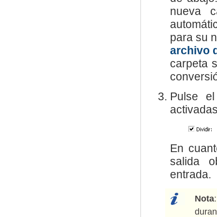
nueva c
automáti
para su 
archivo 
carpeta 
conversi
Pulse e
activada
En cuant
salida 
entrada.
Nota
duran