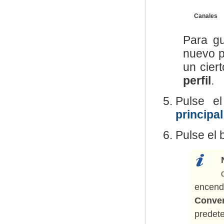
Canales
Para gu
nuevo p
un ciert
perfil
.
Pulse e
principal
Pulse el
encend
Conver
predet