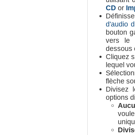
CD
or
Im
Définiss
d'audio d
bouton ga
vers le 
dessous d
Cliquez s
lequel vo
Sélectio
flèche so
Divisez 
options d
Aucu
voule
uniqu
Divis