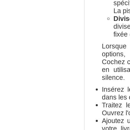
spéci
La pi
Divis
divis
fixée
Lorsque
options
Cochez ce
en utili
silence.
Insérez 
dans les
Traitez 
Ouvrez l'
Ajoutez u
votre li