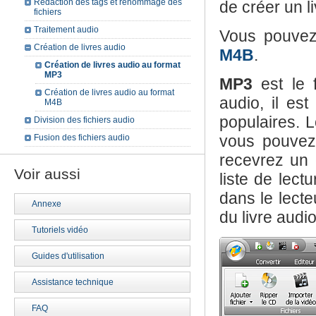
Rédaction des tags et renommage des
de créer un l
fichiers
Traitement audio
Vous pouvez 
Création de livres audio
M4B
.
Création de livres audio au format
MP3
MP3
est le f
Création de livres audio au format
audio, il es
M4B
populaires. L
Division des fichiers audio
vous pouvez 
Fusion des fichiers audio
recevrez un 
Voir aussi
liste de lect
dans le lecte
Annexe
du livre audi
Tutoriels vidéo
Guides d'utilisation
Assistance technique
FAQ