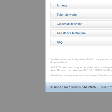
Annexe
Tutoriels vidéo
Guides d'utilisation
Assistance technique
FAQ
Veuillez noter que le logiciel AVS4YOU ne permet pas
du propriétaire.
AVS4YOU est une marque déposée de la société Asc
Micro Devices, Inc. Windows 11/10/8.1/8/7/Vista/XP
En utilisant nos services vous consentez à l'utilisatio
©
Ascensio System SIA
2026 Tous droi