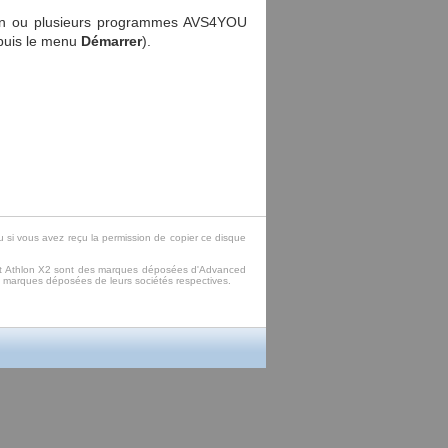
r un ou plusieurs programmes AVS4YOU
depuis le menu
Démarrer
).
u si vous avez reçu la permission de copier ce disque
et Athlon X2 sont des marques déposées d'Advanced
 marques déposées de leurs sociétés respectives.