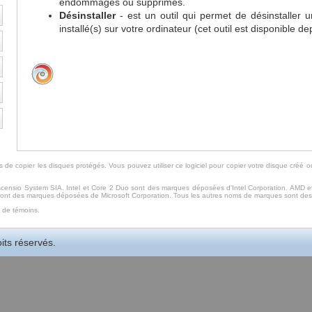
endommagés ou supprimés.
Désinstaller
- est un outil qui permet de désinstalle
installé(s) sur votre ordinateur (cet outil est disponible 
 de copier les disques protégés. Vous pouvez utiliser ce logiciel pour copier votre disque créé o
ensio System SIA. Intel et Core 2 Duo sont des marques déposées d'Intel Corporation. AMD 
 sont des marques déposées de Microsoft Corporation. Tous les autres noms de marques sont des
n de témoins.
ts réservés.