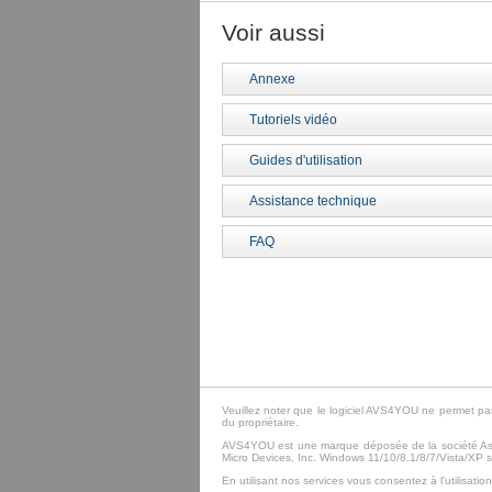
Voir aussi
Annexe
Tutoriels vidéo
Guides d'utilisation
Assistance technique
FAQ
Veuillez noter que le logiciel AVS4YOU ne permet pas
du propriétaire.
AVS4YOU est une marque déposée de la société Asc
Micro Devices, Inc. Windows 11/10/8.1/8/7/Vista/XP
En utilisant nos services vous consentez à l'utilisatio