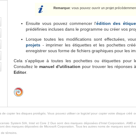
Remarque
: vous pouvez ouvrir un projet précédemment 
Ensuite vous pouvez commencer l'
édition des étique
prédéfinies incluses dans le programme ou créer vos prop
Lorsque toutes les modifications sont effectuées, vo
projets
- imprimer les étiquettes et les pochettes créé
enregistrer sous forme de fichiers graphiques pour les im
Cela s'applique à toutes les pochettes ou étiquettes pour le
Consultez le
manuel d'utilisation
pour trouver les réponses 
Editor
.
 de copier les disques protégés. Vous pouvez utiliser ce logiciel pour copier votre disque créé o
ensio System SIA. Intel et Core 2 Duo sont des marques déposées d'Intel Corporation. AMD 
 sont des marques déposées de Microsoft Corporation. Tous les autres noms de marques sont des
n de témoins.