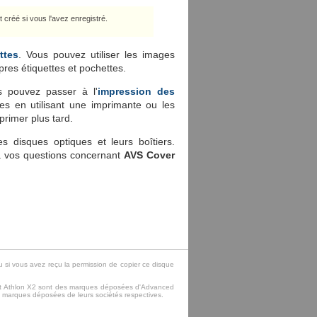
créé si vous l'avez enregistré.
ttes
. Vous pouvez utiliser les images
res étiquettes et pochettes.
us pouvez passer à l'
impression des
es en utilisant une imprimante ou les
primer plus tard.
s disques optiques et leurs boîtiers.
à vos questions concernant
AVS Cover
u si vous avez reçu la permission de copier ce disque
et Athlon X2 sont des marques déposées d'Advanced
 marques déposées de leurs sociétés respectives.