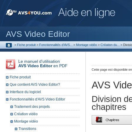
AVS Video Editor
>
Fiche produit
>
Fonctionnalités d'AVS...
>
Montage vidéo
>
Création du...
>
Divisi
Le manuel d'utilisation
AVS Video Editor
en PDF
Cette page est disponible e
Fiche produit
AVS Vide
Que contient AVS Video Editor?
Interface du logiciel
Division d
Fonctionnalités d'AVS Video Editor
chapitres
Traitement des projets
Création vidéo
Montage vidéo
Transitions