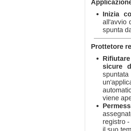
Applicazion
Inizia 
all'avvio
spunta da
Prottetore r
Rifiutare
sicure d
spuntata
un'applic
automatic
viene ape
Permesso
assegnat
registro 
il suo te