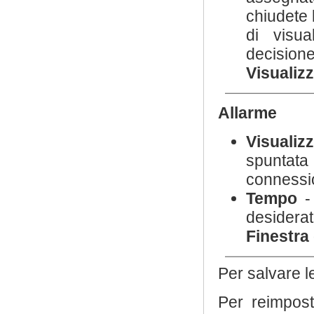
chiudete
di visu
decisione
Visualizz
Allarme
Visualiz
spuntata
connessio
Tempo
- 
desidera
Finestra 
Per salvare l
Per reimpost