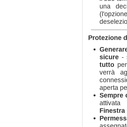
una deci
(l'opzi
deselezio
Protezione d
Generare
sicure
- 
tutto
per 
verrà ag
connessio
aperta pe
Sempre c
attivata
Finestra 
Permesso
assegnat