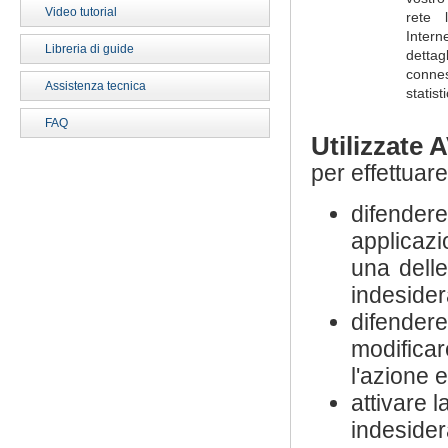
Video tutorial
rete 
Intern
Libreria di guide
dett
connes
Assistenza tecnica
statist
FAQ
Utilizzate
A
per effettuar
difender
applicaz
una delle
indesider
difender
modificar
l'azione 
attivare 
indesider