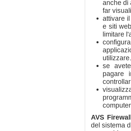
anche di 
far visual
attivare 
e siti web
limitare l
configur
applicaz
utilizzare
se avete
pagare i
controllar
visualiz
programm
computer
AVS Firewal
del sistema d