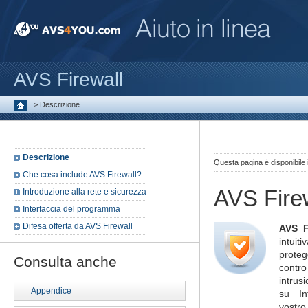
AVS Firewall
>
Descrizione
Descrizione
Questa pagina è disponibile
Che cosa include AVS Firewall?
AVS Fire
Introduzione alla rete e sicurezza
Interfaccia del programma
Difesa offerta da AVS Firewall
AVS F
intui
prote
Consulta anche
contro
intrus
Appendice
su In
vostro