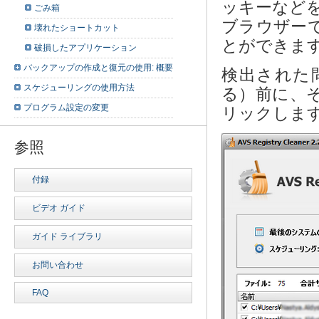
ッキーなど
ごみ箱
ブラウザー
壊れたショートカット
とができま
破損したアプリケーション
バックアップの作成と復元の使用: 概要
検出された
スケジューリングの使用方法
る）前に、
プログラム設定の変更
リックします
参照
付録
ビデオ ガイド
ガイド ライブラリ
お問い合わせ
FAQ