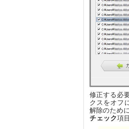
修正する必
クスをオフ
解除のため
チェック
項