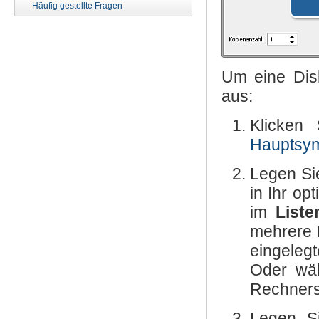
Häufig gestellte Fragen
Um eine Disk
aus:
Klicken
Hauptsym
Legen Si
in Ihr op
im
List
mehrere 
eingeleg
Oder wäh
Rechners
Legen Si