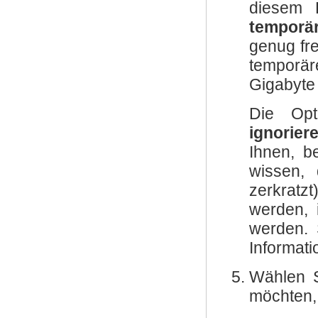
diesem 
temporär
genug fre
temporär
Gigabyte 
Die Op
ignorier
Ihnen, b
wissen, 
zerkratz
werden, 
werden. 
Informat
Wählen S
möchten,