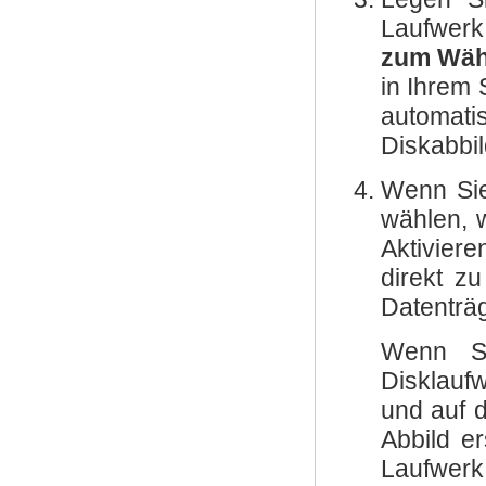
Laufwerk
zum Wäh
in Ihrem 
automati
Diskabbil
Wenn Sie
wählen, 
Aktivier
direkt zu
Datenträg
Wenn S
Disklauf
und auf d
Abbild e
Laufwerk