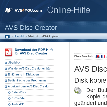
AVS Disc Creator
>
Überblick
>
Arbeit mit...
>
Disk kopieren
Download
der
PDF-Hilfe
für
AVS Disc Creator
Diese Seite ist in
Überblick
AVS Disc
Was der AVS Disc Creator enthält
Einführung in Disktypen
Disk kopie
Bedienfläche des Programms
Arbeit mit dem AVS Disc Creator
Der But
Daten-Disk
Kopie de
DVD-Video
geändert und 
Audio-CD