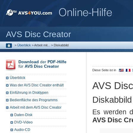
AVS Disc Creator
>
Überblick
>
Arbeit mit...
>
Diskabbild
Download
der
PDF-Hilfe
für
AVS Disc Creator
Diese Seite ist in
Überblick
AVS Disc
Was der AVS Disc Creator enthält
Einführung in Disktypen
Diskabbild
Bedienfläche des Programms
Arbeit mit dem AVS Disc Creator
Es werden d
Daten-Disk
AVS Disc Cr
DVD-Video
Audio-CD