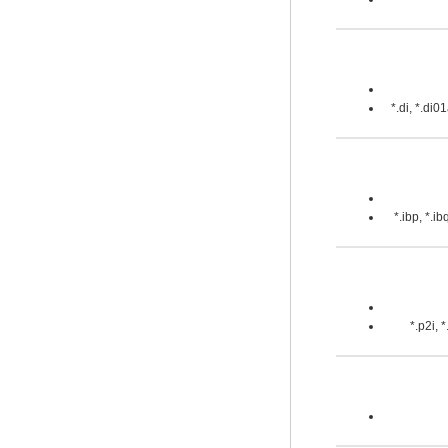
*.di, *.di
*.ibp, *.i
*.p2i, 