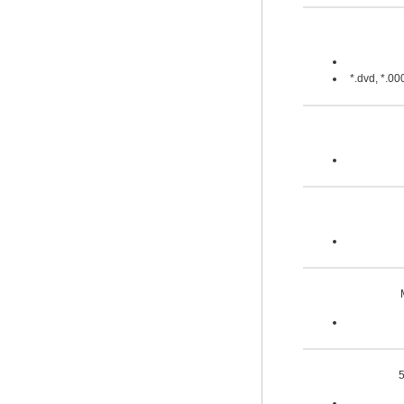
*.dvd, *.00
5