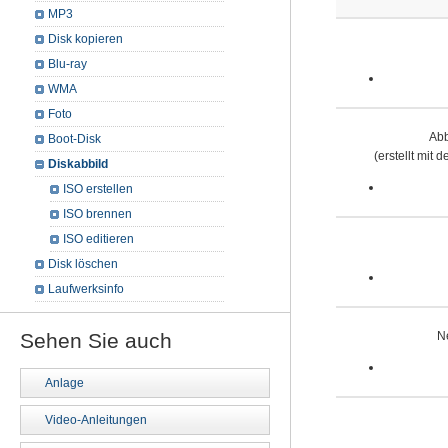
MP3
Disk kopieren
Blu-ray
WMA
Foto
Abb
Boot-Disk
(erstellt mit
Diskabbild
ISO erstellen
ISO brennen
ISO editieren
Disk löschen
Laufwerksinfo
Sehen Sie auch
N
Anlage
Video-Anleitungen