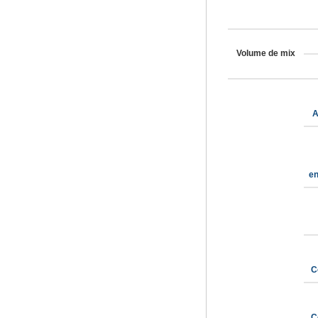
Volume de mix
A
en
C
C