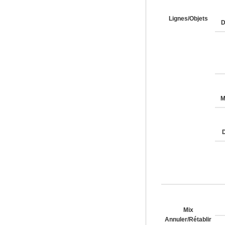
Lignes/Objets
D
M
D
Mix
Annuler/Rétablir