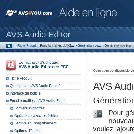
AVS Audio Editor
>
Fiche Produit
>
Fonctionnalités d'AVS...
>
Génération de...
>
Génération de bruit
Le manuel d'utilisation
AVS Audio Editor
en PDF
Cette page est disponible e
Fiche Produit
AVS Audi
Que contient AVS Audio Editor?
Interface du logiciel
Génération
Fonctionnalités d'AVS Audio Editor
Formats supportés
Pour gén
Opérations avec les fichiers
nouveau 
Lecture et Enregistrement
voulez ajout
Options d'édition