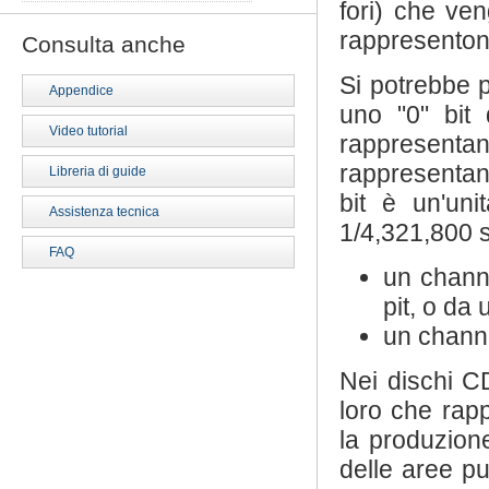
fori) che ven
rappresentono
Consulta anche
Si potrebbe p
Appendice
uno "0" bit 
Video tutorial
rappresentan
rappresentan
Libreria di guide
bit è un'uni
Assistenza tecnica
1/4,321,800 
FAQ
un channe
pit, o da 
un channe
Nei dischi CD
loro che rap
la produzion
delle aree pu