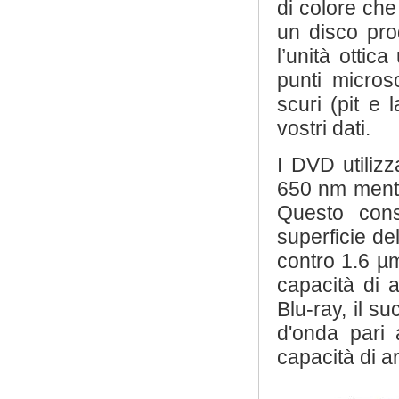
di colore che
un disco pro
l’unità ottic
punti micros
scuri (pit e
vostri dati.
I DVD utiliz
650 nm mentr
Questo conse
superficie d
contro 1.6 µ
capacità di 
Blu-ray, il s
d'onda pari
capacità di a