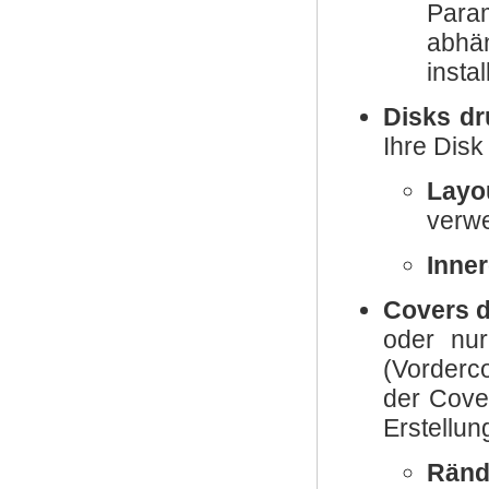
Para
abhän
insta
Disks d
Ihre Disk
Layo
verwe
Inne
Covers 
oder nu
(Vorderc
der Cove
Erstellun
Ränd