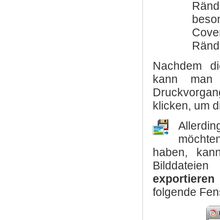
Ränd
beson
Cove
Rände
Nachdem die
kann man
Druckvorgan
klicken, um d
Allerdi
möchte
haben, kan
Bilddateie
exportieren
folgende Fens