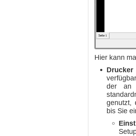
Hier kann ma
Drucker
verfügba
der an 
standard
genutzt,
bis Sie e
Eins
Setu