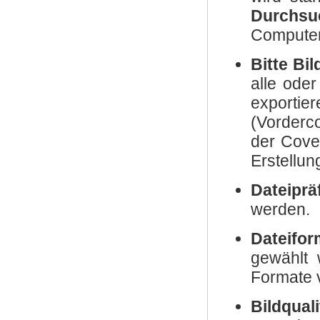
Durchsu
Computer
Bitte Bi
alle oder
exporti
(Vorderc
der Cove
Erstellun
Dateiprä
werden.
Dateifor
gewählt
Formate v
Bildquali