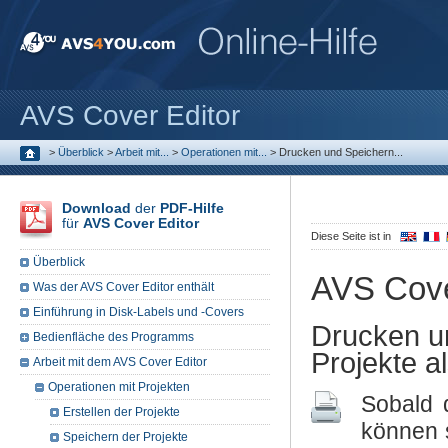
AVS Cover Editor
>
Überblick
>
Arbeit mit...
>
Operationen mit...
>
Drucken und Speichern...
Download
der
PDF-Hilfe
für
AVS Cover Editor
Diese Seite ist in
Überblick
AVS Cove
Was der AVS Cover Editor enthält
Einführung in Disk-Labels und -Covers
Drucken u
Bedienfläche des Programms
Projekte a
Arbeit mit dem AVS Cover Editor
Operationen mit Projekten
Sobald d
Erstellen der Projekte
können 
Speichern der Projekte