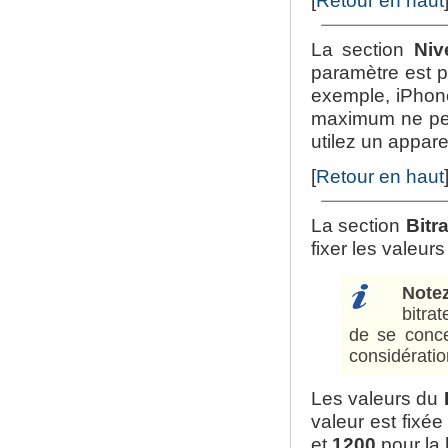
[
Retour en haut
La section
Niv
paramètre est pr
exemple, iPhone
maximum ne peu
utilez un appare
[
Retour en haut
La section
Bitr
fixer les valeurs
Note
bitra
de se conce
considération
Les valeurs du
valeur est fixé
et
1200
pour la 