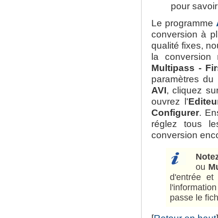
pour savoir
Le programme
conversion à pl
qualité fixes, n
la conversion 
Multipass - Fi
paramètres du 
AVI
, cliquez s
ouvrez l'
Editeu
Configurer
. En
réglez tous l
conversion enco
Note
ou
Mu
d'entrée et
l'informatio
passe le fich