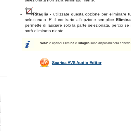
selezionata non sarà eliminato niente.
Ritaglia
- utilizzate questa opzione per eliminare tu
selezionato. E' il contrario all'opzione semplice
Elimina
permette di lasciare solo la parte selezionata, perciò s
sarà eliminato niente.
Nota
: le opzioni
Elimina
e
Ritaglia
sono disponibili nella sched
Scarica AVS Audio Editor