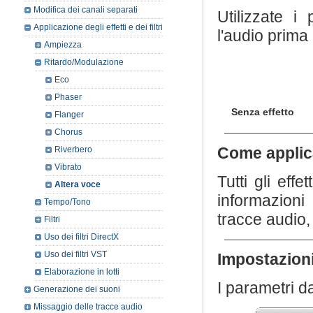
Modifica dei canali separati
Utilizzate i
Applicazione degli effetti e dei filtri
l'audio prima 
Ampiezza
Ritardo/Modulazione
Eco
Phaser
Senza effetto
Flanger
Chorus
Come applic
Riverbero
Vibrato
Tutti gli effe
Altera voce
informazioni 
Tempo/Tono
tracce audio,
Filtri
Uso dei filtri DirectX
Uso dei filtri VST
Impostazioni
Elaborazione in lotti
I parametri d
Generazione dei suoni
Missaggio delle tracce audio