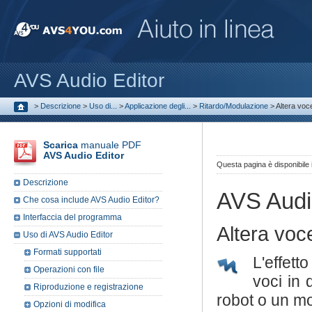
AVS Audio Editor
>
Descrizione
>
Uso di...
>
Applicazione degli...
>
Ritardo/Modulazione
>
Altera voc
Scarica
manuale PDF
AVS Audio Editor
Questa pagina è disponibile
Descrizione
AVS Audi
Che cosa include AVS Audio Editor?
Interfaccia del programma
Altera voc
Uso di AVS Audio Editor
Formati supportati
L'effett
Operazioni con file
voci in
Riproduzione e registrazione
robot o un mo
Opzioni di modifica