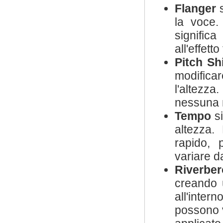
Flanger
s
la voce
signific
all'effet
Pitch Shi
modificar
l'altezza
nessuna 
Tempo
si
altezza.
rapido, 
variare d
Riverber
creando u
all'inter
possono v