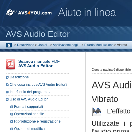
AVS Audio Editor
>
Descrizione
>
Uso di...
>
Applicazione degli...
>
Ritardo/Modulazione
>
Vibrato
Scarica
manuale PDF
AVS Audio Editor
Questa pagina è disponibile
Descrizione
AVS Audi
Che cosa include AVS Audio Editor?
Interfaccia del programma
Vibrato
Uso di AVS Audio Editor
Formati supportati
L'effett
Operazioni con file
Riproduzione e registrazione
Utilizzate i
Opzioni di modifica
l'audio prima 