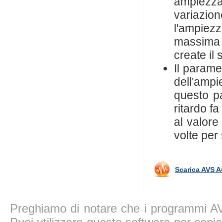
ampiezza.
variazio
l'ampiez
massima 
create il
Il param
dell'amp
questo pa
ritardo f
al valore
volte per
Scarica AVS A
Preghiamo di notare che i programmi AV