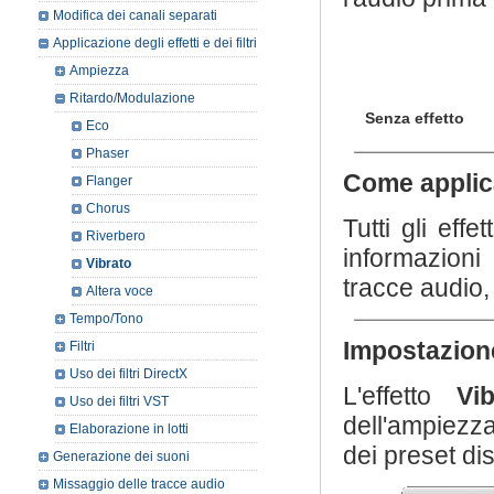
Modifica dei canali separati
Applicazione degli effetti e dei filtri
Ampiezza
Ritardo/Modulazione
Senza effetto
Eco
Phaser
Come applic
Flanger
Chorus
Tutti gli effe
Riverbero
informazioni 
Vibrato
tracce audio,
Altera voce
Tempo/Tono
Impostazione
Filtri
Uso dei filtri DirectX
L'effetto
Vi
Uso dei filtri VST
dell'ampiezza
Elaborazione in lotti
dei preset di
Generazione dei suoni
Missaggio delle tracce audio