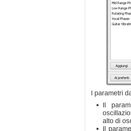
I parametri d
Il para
oscillazi
alto di o
Il param