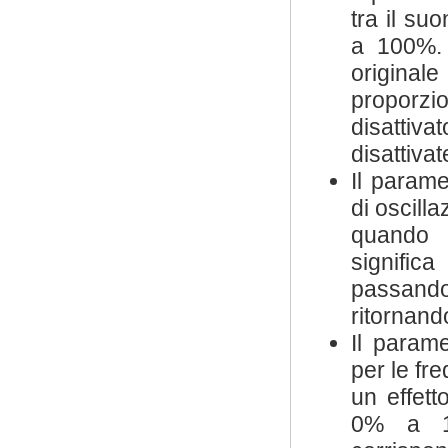
tra il suo
a 100%. 
original
proporzi
disattiv
disattivat
Il param
di oscill
quando 
signific
passando
ritornand
Il param
per le fr
un effett
0% a 10