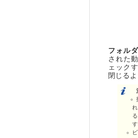
フォル
された
ェック
閉じるよ
る
す
ビ