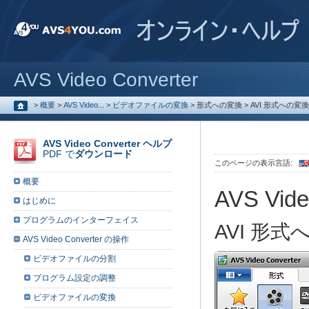
AVS Video Converter
>
概要
>
AVS Video...
>
ビデオファイルの変換
>
形式への変換
>
AVI 形式への変換
AVS Video Converter ヘルプ
PDF で
ダウンロード
このページの表示言語:
概要
AVS Vide
はじめに
プログラムのインターフェイス
AVI 形式
AVS Video Converter の操作
ビデオファイルの分割
プログラム設定の調整
ビデオファイルの変換