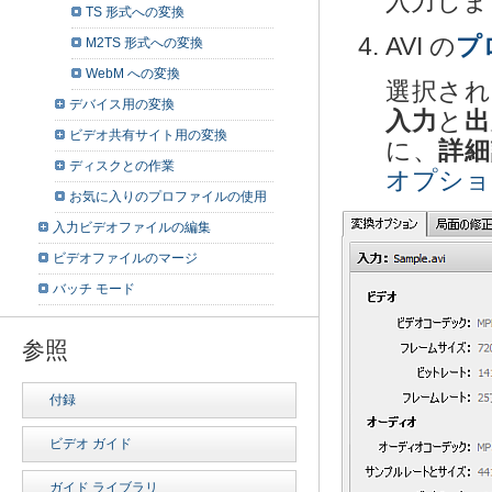
入力しま
TS 形式への変換
AVI の
プ
M2TS 形式への変換
WebM への変換
選択され
デバイス用の変換
入力
と
出
ビデオ共有サイト用の変換
に、
詳細
ディスクとの作業
オプショ
お気に入りのプロファイルの使用
入力ビデオファイルの編集
ビデオファイルのマージ
バッチ モード
参照
付録
ビデオ ガイド
ガイド ライブラリ