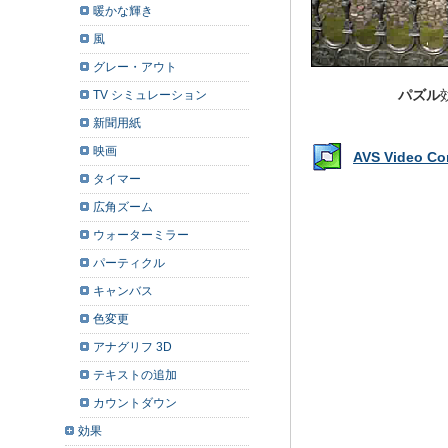
暖かな輝き
風
グレー・アウト
パズル
TV シミュレーション
新聞用紙
映画
AVS Video 
タイマー
広角ズーム
ウォーターミラー
パーティクル
キャンバス
色変更
アナグリフ 3D
テキストの追加
カウントダウン
効果