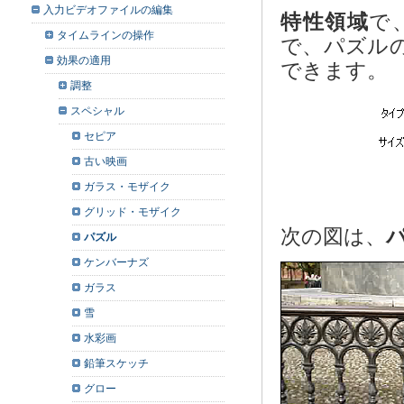
入力ビデオファイルの編集
特性領域
で
タイムラインの操作
で、パズル
効果の適用
できます。
調整
スペシャル
セピア
古い映画
ガラス・モザイク
グリッド・モザイク
次の図は、
パズル
ケンバーナズ
ガラス
雪
水彩画
鉛筆スケッチ
グロー