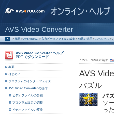
AVS Video Converter
>
概要
>
AVS Video...
>
入力ビデオファイルの編集
>
効果の適用
>
スペシャル
>
AVS Video Converter ヘルプ
PDF で
ダウンロード
このページの表示言語:
概要
AVS Vide
はじめに
プログラムのインターフェイス
パズル
AVS Video Converter の操作
パ
ビデオファイルの分割
ソ
プログラム設定の調整
っ
ビデオファイルの変換