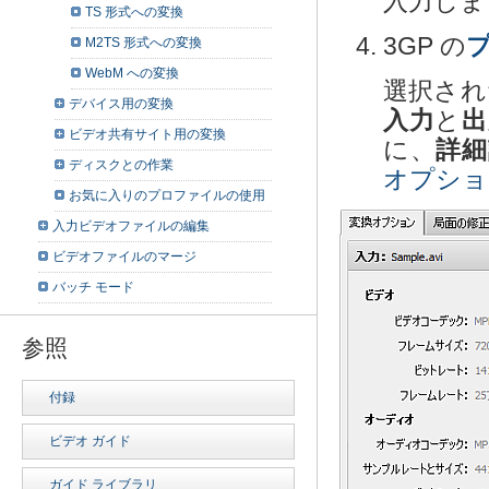
入力しま
TS 形式への変換
3GP の
M2TS 形式への変換
WebM への変換
選択され
デバイス用の変換
入力
と
出
ビデオ共有サイト用の変換
に、
詳細
ディスクとの作業
オプショ
お気に入りのプロファイルの使用
入力ビデオファイルの編集
ビデオファイルのマージ
バッチ モード
参照
付録
ビデオ ガイド
ガイド ライブラリ