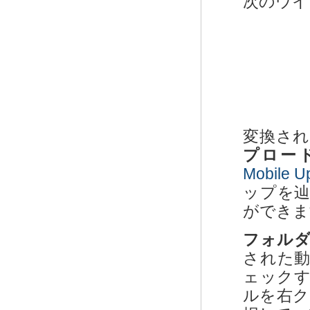
次のウイ
変換さ
プロー
Mobile U
ップを
ができま
フォル
された
ェック
ルを右ク