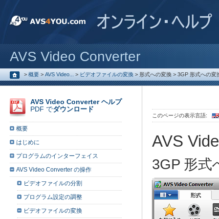
AVS Video Converter
>
概要
>
AVS Video...
>
ビデオファイルの変換
>
形式への変換
>
3GP 形式への変
AVS Video Converter ヘルプ
PDF で
ダウンロード
このページの表示言語:
概要
AVS Vide
はじめに
プログラムのインターフェイス
3GP 形
AVS Video Converter の操作
ビデオファイルの分割
プログラム設定の調整
ビデオファイルの変換