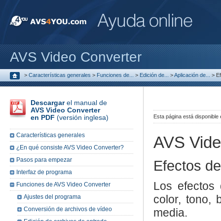
AVS Video Converter
>
Características generales
>
Funciones de...
>
Edición de...
>
Aplicación de...
>
Ef
Descargar
el manual de
AVS Video Converter
en PDF
(versión inglesa)
Esta página está disponible
Características generales
AVS Vide
¿En qué consiste AVS Video Converter?
Pasos para empezar
Efectos de
Interfaz de programa
Los efectos 
Funciones de AVS Video Converter
color, tono,
Ajustes del programa
Conversión de archivos de vídeo
media.