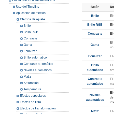
Edición de archivos de entrada
Uso del Timeline
Botón
De
Aplicación de efectos
Brillo
El
Efectos de ajuste
Brillo RGB
El
Brillo
Brillo RGB
Contraste
El
Contraste
El
Gama
Gama
un
Ecualizar
Ecualizar
El
Brillo automático
Contraste automático
Brillo
El
automático
ar
Niveles automáticos
Matiz
Contraste
El
Saturación
automático
ma
Temperatura
El
Niveles
Efectos especiales
de
automáticos
Efectos de filtro
in
Efectos de transformación
Matiz
El