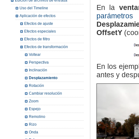
Edición de archivos de entrada
En la
venta
Uso del Timeline
parámetros
Aplicación de efectos
Desplazami
Efectos de ajuste
OffsetY
(coo
Efectos especiales
Efectos de filtro
Efectos de transformación
Voltear
Perspectiva
En los ejemp
Inclinación
antes y despu
Desplazamiento
Rotación
Cambiar resolución
Zoom
Espejo
Remolino
Rizo
Onda