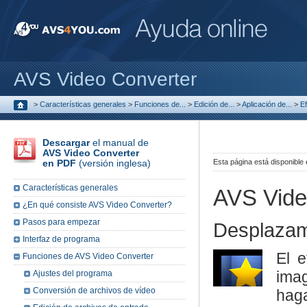
AVS Video Converter
>
Características generales
>
Funciones de...
>
Edición de...
>
Aplicación de...
>
Ef
Descargar
el manual de
AVS Video Converter
en PDF
(versión inglesa)
Esta página está disponible
Características generales
AVS Vide
¿En qué consiste AVS Video Converter?
Pasos para empezar
Desplazam
Interfaz de programa
El 
Funciones de AVS Video Converter
ima
Ajustes del programa
Conversión de archivos de vídeo
haga