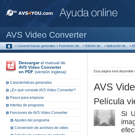
AVS Video Converter
>
Características generales
>
Funciones de...
>
Edición de...
>
Aplicación de...
>
E
Descargar
el manual de
AVS Video Converter
en PDF
(versión inglesa)
Esta página está disponible
Características generales
AVS Vide
¿En qué consiste AVS Video Converter?
Pasos para empezar
Película vi
Interfaz de programa
Si U
Funciones de AVS Video Converter
ima
Ajustes del programa
Conversión de archivos de vídeo
efe