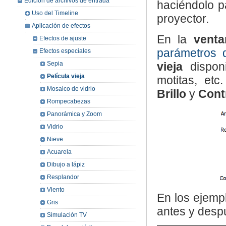
Edición de archivos de entrada
haciéndolo p
Uso del Timeline
proyector.
Aplicación de efectos
En la
venta
Efectos de ajuste
parámetros d
Efectos especiales
Sepia
vieja
dispon
Película vieja
motitas, etc
Mosaico de vidrio
Brillo
y
Cont
Rompecabezas
Panorámica y Zoom
Vidrio
Nieve
Acuarela
Dibujo a lápiz
Resplandor
Viento
En los ejemp
Gris
antes y despu
Simulación TV