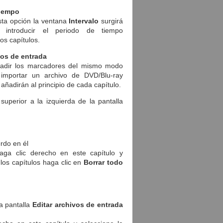
tiempo
esta opción la ventana
Intervalo
surgirá
e introducir el periodo de tiempo
os capítulos.
os de entrada
adir los marcadores del mismo modo
mportar un archivo de DVD/Blu-ray
adirán al principio de cada capítulo.
uperior a la izquierda de la pantalla
erdo en él
ga clic derecho en este capítulo y
los capítulos haga clic en
Borrar todo
la pantalla
Editar archivos de entrada