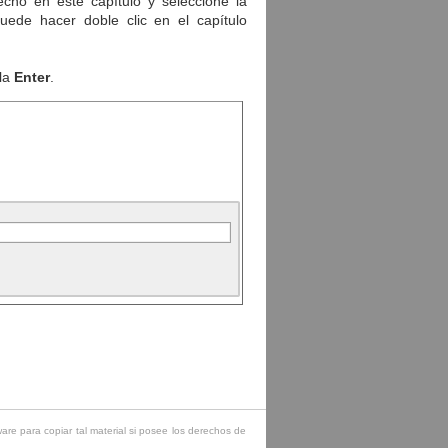
cho en este capítulo y seleccione la
ede hacer doble clic en el capítulo
cla
Enter
.
re para copiar tal material si posee los derechos de