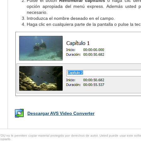
Pulse el botón
Renombrar capítulos
o haga clic dere
opción apropiada del menú express. Además usted pu
necesario.
Introduzca el nombre deseado en el campo.
Haga clic en cualquiera parte de la pantalla o pulse la te
Descargar AVS Video Converter
 no le permiten copiar material protegido por derechos de autor. Usted puede usar este softwa
copiarlo.