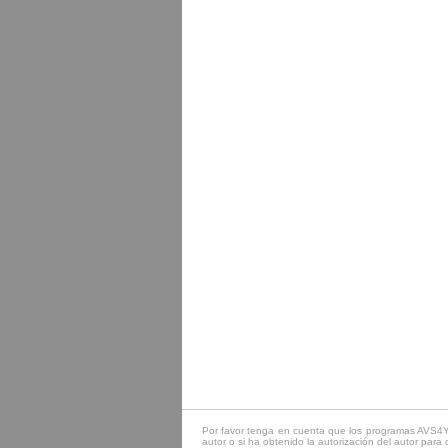
Por favor tenga en cuenta que los programas AVS4YOU
autor o si ha obtenido la autorización del autor para 