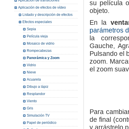
Aplicación de transiciones
su película 
Aplicación de efectos de vídeo
objeto.
Listado y descripción de efectos
En la
venta
Efectos especiales
parámetros d
Sepia
Película vieja
la correspo
Mosaico de vidrio
Gauche, Agra
Rompecabezas
Pulsando el 
Panorámica y Zoom
zoom. Marcan
Vidrio
el zoom suav
Nieve
Acuarela
Dibujo a lápiz
Resplandor
Viento
Gris
Para cambiar
Simulación TV
de final (con
Papel de periódico
y arrástrelo 