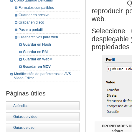
Cómo guardar películas
Q
Formatos compatibles
reproducir p
Guardar en archivo
web.
Grabar en disco
Seleccione
Pasar a portátil
Crear archivos para web
desplegable y
Guardar en Flash
propiedades
Guardar en RM
Guardar en WebM
Guardar en MOV
Modificación de parámetros de AVS
Video Editor
Páginas útiles
Apéndice
Guías de vídeo
PROPIEDADES D
Guías de uso
VÍDEO