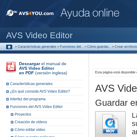
AVS Video Editor
>
Características generales
>
Funciones del...
>
Cómo guardar...
>
Crear archivos.
Descargar
el manual de
AVS Video Editor
en PDF
(versión inglesa)
Esta página está disponible
Características generales
AVS Vide
¿En qué consiste AVS Video Editor?
Interfaz del programa
Guardar 
Funciones del AVS Video Editor
L
Proyectos
s
Creación de vídeos
Cómo editar vídeo
a