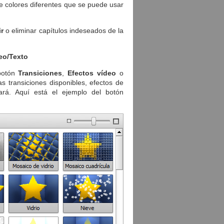
 colores diferentes que se puede usar
r
o eliminar capítulos indeseados de la
eo/Texto
botón
Transiciones
,
Efectos vídeo
o
las transiciones disponibles, efectos de
ará. Aquí está el ejemplo del botón