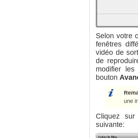
Selon votre 
fenêtres dif
vidéo de sort
de reproduir
modifier les
bouton
Avan
Rema
une i
Cliquez su
suivante: