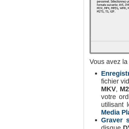
Vous avez la 
Enregistr
fichier v
MKV
,
M2
votre ord
utilisant
Media Pl
Graver 
disque
D