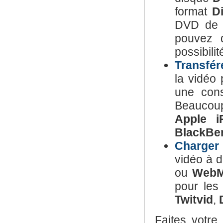
format
D
DVD de s
pouvez 
possibili
Transfér
la vidéo 
une cons
Beaucou
Apple i
BlackBe
Charger 
vidéo à d
ou
Web
pour les
Twitvid
,
Faites votre