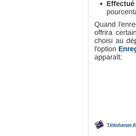
Effectué
pourcent
Quand l'enreg
offrira cert
choisi au dé
l'option
Enreg
apparaît:
Télécharger A