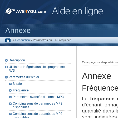
Annexe
>
Description
>
Paramètres du...
>
Fréquence
Description
Cette page est disponible e
Utilitaires intégrés dans les programmes
AVS
Annexe
Paramètres du fichier
Bitrate
Fréquenc
Fréquence
Paramètres avancés du format MP3
La
fréquence
d
Combinaisons de paramètres MP3
d'échantillonn
disponibles
quantifié dans 
Combinaisons de paramètres MP2
sont indiquées
disponibles