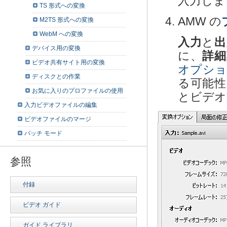
入力しま
TS 形式への変換
AMW の
M2TS 形式への変換
WebM への変換
入力
と
出
デバイス用の変換
に、
詳細
ビデオ共有サイト用の変換
オプシ
ディスクとの作業
る可能
お気に入りのプロファイルの使用
とビデオ
入力ビデオファイルの編集
ビデオファイルのマージ
バッチ モード
参照
付録
ビデオ ガイド
ガイド ライブラリ