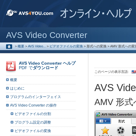
AVS Video Converter
>
概要
>
AVS Video...
>
ビデオファイルの変換
>
形式への変換
>
AMV 形式への変
AVS Video Converter ヘルプ
PDF で
ダウンロード
このページの表示言語:
概要
AVS Vide
はじめに
プログラムのインターフェイス
AMV 形
AVS Video Converter の操作
ビデオファイルの分割
プログラム設定の調整
ビデオファイルの変換