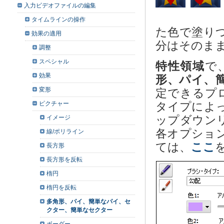
入力ビデオファイルの編集
タイムラインの操作
た色で塗り
効果の適用
分はそのま
調整
スペシャル
特性領域
で
効果
形、パイ、
変形
定できるプ
ピクチャー
タイプによ
ップダウン
イメージ
各オプショ
線/ポリライン
ては、
ここ
長方形
長方形を反転
楕円
楕円を反転
多角形、パイ、簡単なパイ、セ
クター、簡単なセクター