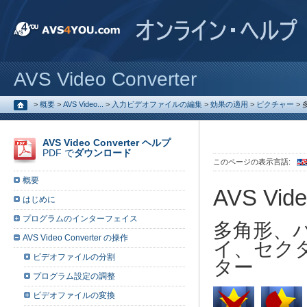
AVS Video Converter
>
概要
>
AVS Video...
>
入力ビデオファイルの編集
>
効果の適用
>
ピクチャー
>
AVS Video Converter ヘルプ
PDF で
ダウンロード
このページの表示言語:
概要
AVS Vide
はじめに
プログラムのインターフェイス
多角形、
AVS Video Converter の操作
イ、セク
ビデオファイルの分割
ター
プログラム設定の調整
ビデオファイルの変換