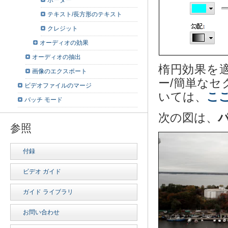
ボーダー
テキスト/長方形のテキスト
クレジット
オーディオの効果
オーディオの抽出
楕円効果を適
画像のエクスポート
ー/簡単なセ
ビデオファイルのマージ
いては、
こ
バッチ モード
次の図は、
参照
付録
ビデオ ガイド
ガイド ライブラリ
お問い合わせ