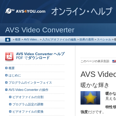
AVS Video Converter
>
概要
>
AVS Video...
>
入力ビデオファイルの編集
>
効果の適用
>
スペシャル
>
AVS Video Converter ヘルプ
PDF で
ダウンロード
このページの表示言語:
概要
AVS Video
はじめに
プログラムのインターフェイス
暖かな輝き
AVS Video Converter の操作
暖か
ビデオファイルの分割
見え
プログラム設定の調整
特性
ビデオファイルの変換
強度
だけです。