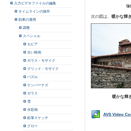
入力ビデオファイルの編集
タイムラインの操作
次の図は、
暖かな輝
効果の適用
調整
スペシャル
セピア
古い映画
ガラス・モザイク
グリッド・モザイク
パズル
ケンバーナズ
ガラス
暖かな輝
雪
水彩画
AVS Video 
鉛筆スケッチ
グロー