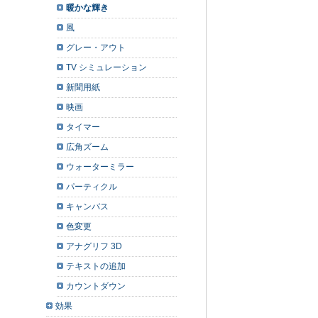
暖かな輝き
風
グレー・アウト
TV シミュレーション
新聞用紙
映画
タイマー
広角ズーム
ウォーターミラー
パーティクル
キャンバス
色変更
アナグリフ 3D
テキストの追加
カウントダウン
効果