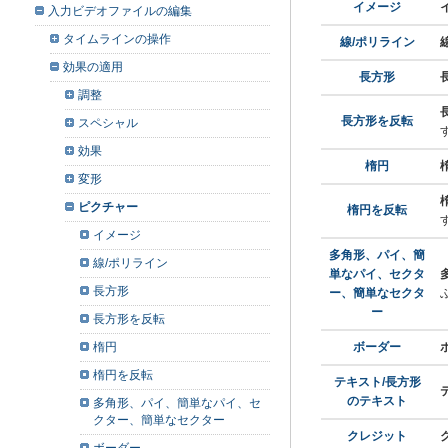
イメージ
入力ビデオファイルの編集
タイムラインの操作
線/ポリライン
効果の適用
長方形
調整
長方形を反転
スペシャル
効果
楕円
変形
ピクチャー
楕円を反転
イメージ
多角形、パイ、簡
線/ポリライン
単なパイ、セクタ
長方形
ー、簡単なセクタ
ー
長方形を反転
楕円
ボーダー
楕円を反転
テキスト/長方形
のテキスト
多角形、パイ、簡単なパイ、セ
クター、簡単なセクター
クレジット