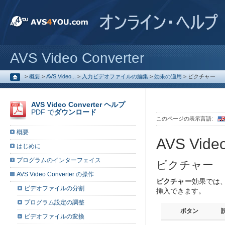
AVS Video Converter
>
概要
>
AVS Video...
>
入力ビデオファイルの編集
>
効果の適用
>
ピクチャー
AVS Video Converter ヘルプ
PDF で
ダウンロード
このページの表示言語:
概要
AVS Video
はじめに
プログラムのインターフェイス
ピクチャー
AVS Video Converter の操作
ピクチャー
効果では
ビデオファイルの分割
挿入できます。
プログラム設定の調整
ボタン
ビデオファイルの変換