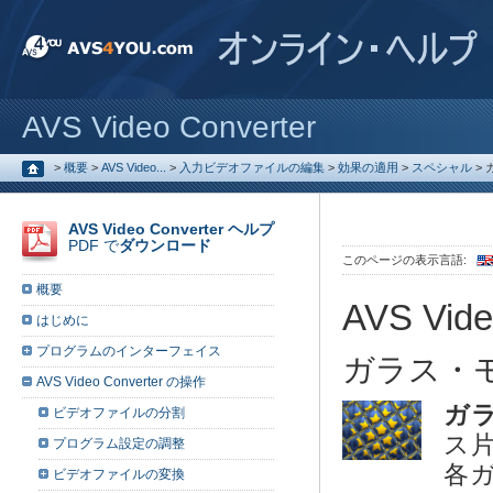
AVS Video Converter
>
概要
>
AVS Video...
>
入力ビデオファイルの編集
>
効果の適用
>
スペシャル
>
AVS Video Converter ヘルプ
PDF で
ダウンロード
このページの表示言語:
概要
AVS Vide
はじめに
プログラムのインターフェイス
ガラス・
AVS Video Converter の操作
ガ
ビデオファイルの分割
ス
プログラム設定の調整
各
ビデオファイルの変換