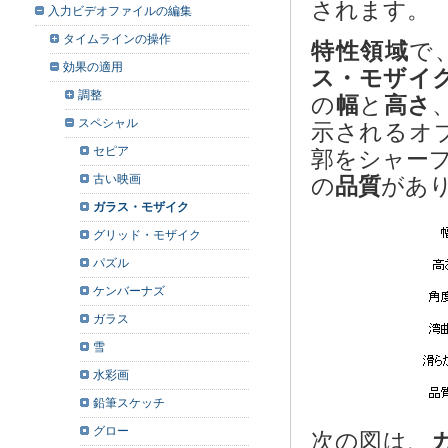
されます。
入力ビデオファイルの編集
タイムラインの操作
特性領域
で
効果の適用
ス・モザイ
調整
の
幅
と
高さ
スペシャル
示されるオ
セピア
郭をシャー
古い映画
の
品質
があ
ガラス・モザイク
グリッド・モザイク
パズル
ケンバーナズ
ガラス
雪
水彩画
鉛筆スケッチ
グロー
次の図は、