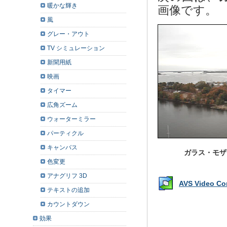
暖かな輝き
画像です。
風
グレー・アウト
TV シミュレーション
新聞用紙
映画
タイマー
広角ズーム
ウォーターミラー
パーティクル
キャンバス
ガラス・モザ
色変更
アナグリフ 3D
AVS Video 
テキストの追加
カウントダウン
効果