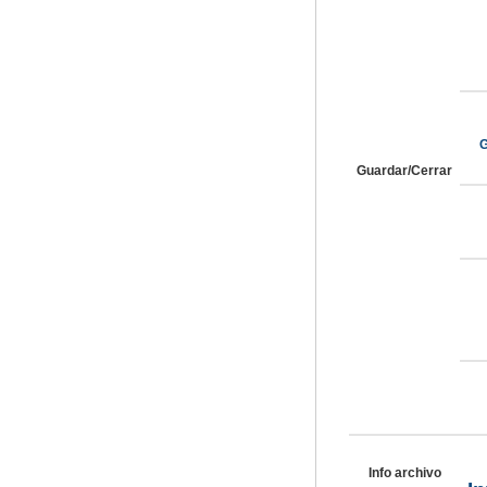
G
Guardar/Cerrar
Info archivo