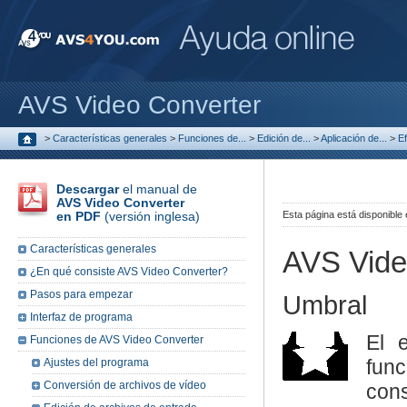
AVS Video Converter
>
Características generales
>
Funciones de...
>
Edición de...
>
Aplicación de...
>
Ef
Descargar
el manual de
AVS Video Converter
en PDF
(versión inglesa)
Esta página está disponible
Características generales
AVS Vide
¿En qué consiste AVS Video Converter?
Pasos para empezar
Umbral
Interfaz de programa
El 
Funciones de AVS Video Converter
fun
Ajustes del programa
Conversión de archivos de vídeo
con