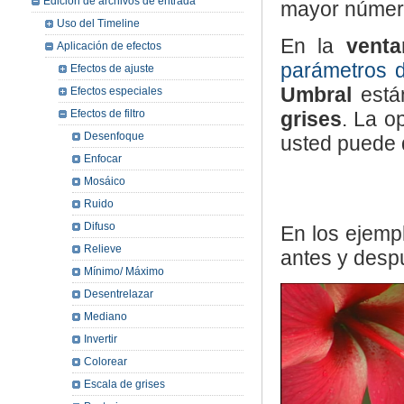
Edición de archivos de entrada
mayor número
Uso del Timeline
En la
venta
Aplicación de efectos
parámetros d
Efectos de ajuste
Umbral
están
Efectos especiales
Efectos de filtro
grises
. La o
Desenfoque
usted puede d
Enfocar
Mosáico
Ruido
Difuso
En los ejemp
Relieve
antes y despu
Mínimo/ Máximo
Desentrelazar
Mediano
Invertir
Colorear
Escala de grises