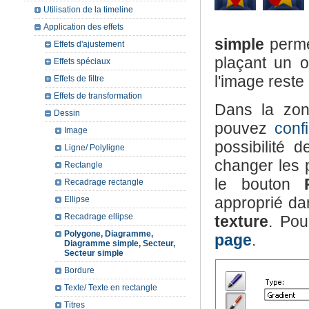
Utilisation de la timeline
Application des effets
simple
permet
Effets d'ajustement
plaçant un o
Effets spéciaux
l'image reste 
Effets de filtre
Effets de transformation
Dans la zo
Dessin
pouvez
conf
Image
possibilité 
Ligne/ Polyligne
changer les 
Rectangle
le bouton
Recadrage rectangle
approprié da
Ellipse
Recadrage ellipse
texture
. Pou
Polygone, Diagramme,
page
.
Diagramme simple, Secteur,
Secteur simple
Bordure
Texte/ Texte en rectangle
Titres