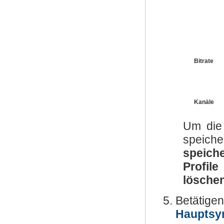
Bitrate
Kanäle
Um die 
speich
speiche
Profile
lösche
Betäti
Hauptsym