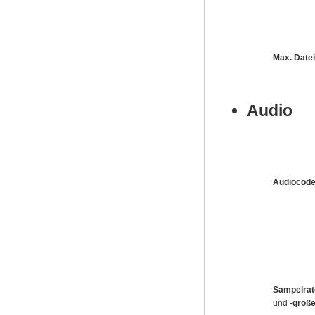
Max. Date
Audio
Audiocod
Sampelrat
und
-größ