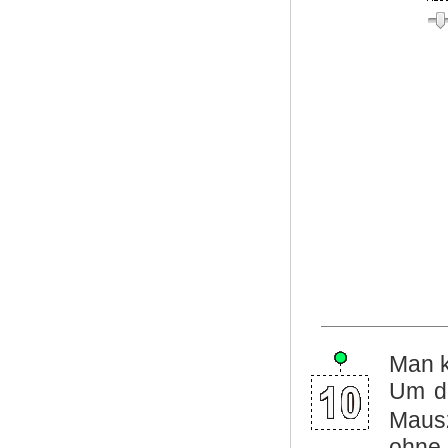
Man k
Um d
Mausz
ohne