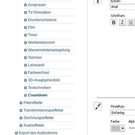
Ausgrauen
TV-Simulation
Druckerschwärze
Film
Timer
Weitwinkelzoom
Wasserwiederspiegelung
Teilchen
Leinwand
Farbwechsel
3D-Anaglyphenbild
Textschreiben
Countdown
Filtereffekte
Transformierungseffekte
Zeichnungseffekte
Audioeffekte
Export des Audiostroms