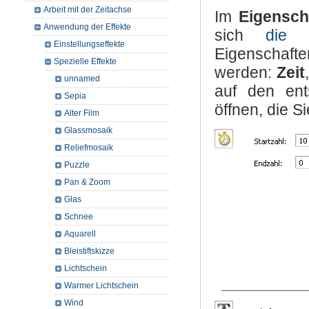
Arbeit mit der Zeitachse
Im
Eigensch
Anwendung der Effekte
sich
die E
Einstellungseffekte
Eigenschaft
Spezielle Effekte
werden:
Zeit
unnamed
auf den ent
Sepia
öffnen, die S
Alter Film
Glassmosaik
Reliefmosaik
Puzzle
Pan & Zoom
Glas
Schnee
Aquarell
Bleistiftskizze
Lichtschein
Warmer Lichtschein
Wind