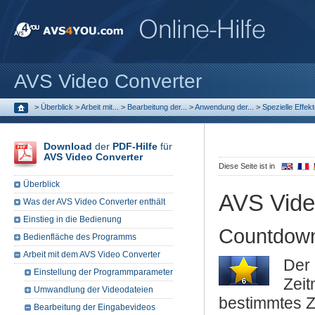
AVS Video Converter
>
Überblick
>
Arbeit mit...
>
Bearbeitung der...
>
Anwendung der...
>
Spezielle Effek
Download
der
PDF-Hilfe
für
AVS Video Converter
Diese Seite ist in
Überblick
AVS Vide
Was der AVS Video Converter enthält
Einstieg in die Bedienung
Countdow
Bedienfläche des Programms
Arbeit mit dem AVS Video Converter
Der
Einstellung der Programmparameter
Zei
Umwandlung der Videodateien
bestimmtes Ze
Bearbeitung der Eingabevideos