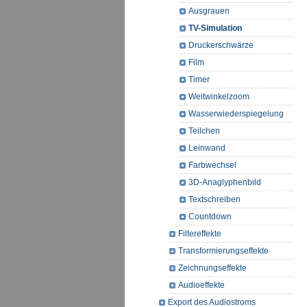
Ausgrauen
TV-Simulation
Druckerschwärze
Film
Timer
Weitwinkelzoom
Wasserwiederspiegelung
Teilchen
Leinwand
Farbwechsel
3D-Anaglyphenbild
Textschreiben
Countdown
Filtereffekte
Transformierungseffekte
Zeichnungseffekte
Audioeffekte
Export des Audiostroms