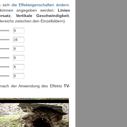
n sich
die Effekteigenschaften ändern
.
önnen angegeben werden:
Linien
rsatz
,
Vertikale Geschwindigkeit
,
reichs zwischen den Einzelbildern).
d nach der Anwendung des Effekts
TV-