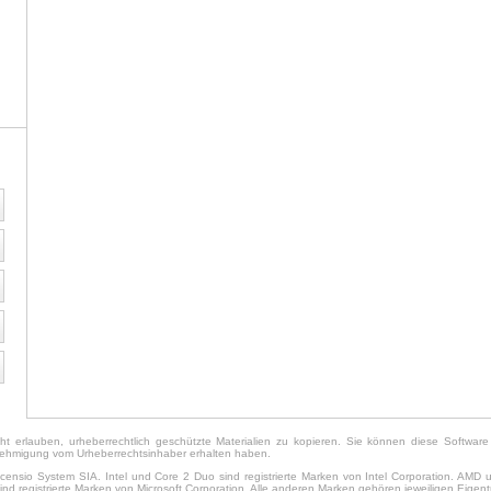
 erlauben, urheberrechtlich geschützte Materialien zu kopieren. Sie können diese Softwar
enehmigung vom Urheberrechtsinhaber erhalten haben.
censio System SIA. Intel und Core 2 Duo sind registrierte Marken von Intel Corporation. AMD 
ind registrierte Marken von Microsoft Corporation. Alle anderen Marken gehören jeweiligen Eigen