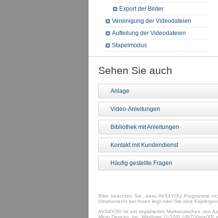
Export der Bilder
Vereinigung der Videodateien
Aufteilung der Videodateien
Stapelmodus
Sehen Sie auch
Anlage
Video-Anleitungen
Bibliothek mit Anleitungen
Kontakt mit Kundendienst
Häufig gestellte Fragen
Bitte beachten Sie, dass AVS4YOU Programme nicht
Urheberrecht bei Ihnen liegt oder Sie eine Kopierg
AVS4YOU ist ein registriertes Markenzeichen von As
Micro Devices, Inc. Windows 11/10/8.1/8/7/Vista/XP s