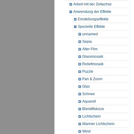
Arbeit mit der Zeitachse
Anwendung der Effekte
Einstellungseffekte
Spezielle Effekte
unnamed
Sepia
Alter Film
Glassmosaik
Reliefmosaik
Puzzle
Pan & Zoom
Glas
Schnee
Aquarell
Bleistiftskizze
Lichtschein
Warmer Lichtschein
Wind