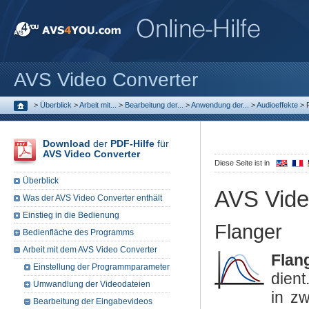
AVS Video Converter
>
Überblick
>
Arbeit mit...
>
Bearbeitung der...
>
Anwendung der...
>
Audioeffekte
>
Download
der
PDF-Hilfe
für
AVS Video Converter
Diese Seite ist in
Überblick
AVS Vide
Was der AVS Video Converter enthält
Einstieg in die Bedienung
Flanger
Bedienfläche des Programms
Arbeit mit dem AVS Video Converter
Flan
Einstellung der Programmparameter
dient
Umwandlung der Videodateien
in zw
Bearbeitung der Eingabevideos