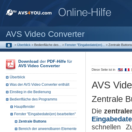
AVS Video Converter
>
Überblick
>
Bedienfläche des...
>
Fenster "Eingabedatei(en)...
>
Zentrale Buttons
Download
der
PDF-Hilfe
für
AVS Video Converter
Diese Seite ist in
Überblick
AVS Vide
Was der AVS Video Converter enthält
Einstieg in die Bedienung
Zentrale B
Bedienfläche des Programms
Hauptfenster
Die
zentrale
Fenster "Eingabedatei(en) bearbeiten"
Eingabedate
Zentrale Buttons
schnellen Z
Bereich der anwendbaren Elemente