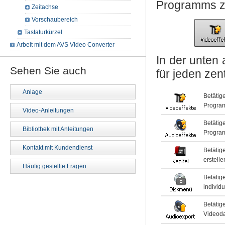
Programms 
Zeitachse
Vorschaubereich
Tastaturkürzel
Arbeit mit dem AVS Video Converter
In der unten
Sehen Sie auch
für jeden zen
Anlage
Betätig
Program
Video-Anleitungen
Betätig
Bibliothek mit Anleitungen
Program
Kontakt mit Kundendienst
Betätig
erstell
Häufig gestellte Fragen
Betäti
individu
Betätig
Videoda